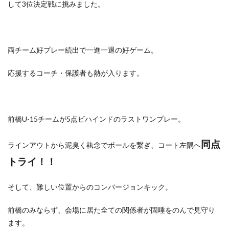
して3位決定戦に挑みました。
両チーム好プレー続出で一進一退の好ゲーム。
応援するコーチ・保護者も熱が入ります。
前橋U-15チームが5点ビハインドのラストワンプレー。
同点
ラインアウトから泥臭く執念でボールを繋ぎ、コート左隅へ
トライ！！
そして、難しい位置からのコンバージョンキック。
前橋のみならず、会場に居た全ての関係者が固唾をのんで見守り
ます。