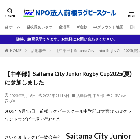
ホーム
校長あいさつ
沿革
定款
グラウンド地図
各
随時、練習見学できます。お気軽にお問い合わせください。
HOME
活動報告
【中学部】Saitama City Junior Rugby Cup202
【中学部】Saitama City Junior Rugby Cup2025(夏)
に参加しました
2025年9月16日
2025年9月16日
活動報告
,
中学部
215View
0件
2025年9月15日 前橋ラグビースクール中学部は大宮けんぽグラ
ウンドラグビー場で行われた
Saitama City Junior
さいたま市ラグビー協会主催