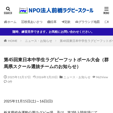
ホーム
校長あいさつ
沿革
定款
グラウンド地図
各
随時、練習見学できます。お気軽にお問い合わせください。
HOME
ニュース・お知らせ
第45回東日本中学生ラグビーフット
第45回東日本中学生ラグビーフットボール大会（群
馬県スクール選抜チームのお知らせ）
2025年11月17日
2026年1月20日
ニュース・お知らせ
962View
0件
2025年11月15日(土)～16日(日)
栃木県総合運動公園ラグビー場 及び 第2陸上競技場にて